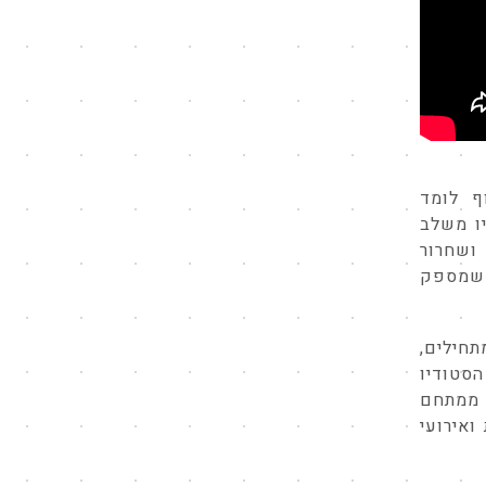
ף לומד
יו משלב
ושחרור
בהשראת היוגה והגארודה, ואימון עם רצועות הכושר TRX שמספק
חילים,
הסטודיו
 ממתחם
ואירועי