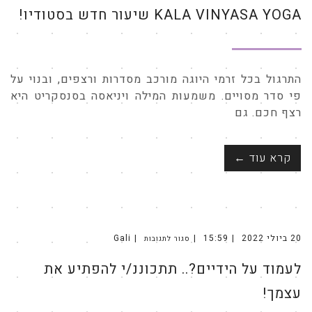
VINYASA
KALA VINYASA YOGA שיעור חדש בסטודיו!
YOGA
שיעור
חדש
בסטודיו!
התרגול בכל זרמי היוגה מורכב מסדרות ורצפים, ובנוי על
פי סדר מסויים. משמעות המילה ויניאסה בסנסקריט היא
רצף חכם. גם
קרא עוד ←
20 ביולי 2022
15:59
Gali
סגור לתגובות
על
לעמוד
על
לעמוד על הידיים?.. תתכוננ/י להפתיע את
הידיים?..
תתכוננ/י
להפתיע
את
עצמך!
עצמך!