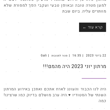
למען מטרה טובה ובאופן טבעי ועקבי הפך למסורת שלא
מוותרים עליה. ביום שבת
קרא עוד ←
22 ביוני 2023
16:35
Gali
סגור לתגובות
על
מרתון
יוני
מרתון יוני 2023 היה מהמם!!!
2023
היה
מהמם!!!
היה לנו הכבוד והעונג לארח אתכם ואתכן באירוע המרתון
השנתי של הסטודיו ♥ היה ערב מושלם בדיוק כמו שרצינו!
כמה