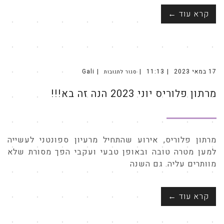
קרא עוד ←
17 במאי 2023
11:13
Gali
סגור לתגובות
על
מרתון
פלוריס
מרתון פלוריס יוני 2023 הנה זה בא!!!
יוני
2023
הנה
זה
בא!!!
מרתון פלוריס, אירוע שהתחיל מרעיון ספונטני לעשייה
למען מטרה טובה ובאופן טבעי ועקבי הפך מסורת שלא
מוותרים עליה. גם השנה
קרא עוד ←