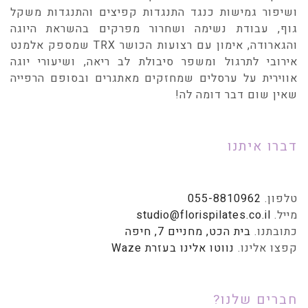
ושיפור גמישות כנגד התנגדות קפיצים והתנגדות משקל
גוף, עבודת נשימה ושחרור מפרקים בהשראת היוגה
והגארודה, אימון עם רצועות הכושר TRX שמספק אלמנט
אירובי לתרגול ומשפר סיבולת לב ריאה, ושיעורי יוגה
אווירית על ערסלים שמחזקים מאתגרים ובסופם הרפייה
שאין שום דבר דומה לה!
דברו איתנו
טלפון.
055-8810962
מייל.
studio@florispilates.co.il
כתובתנו.
בית הכט, מחניים 7, חיפה
קפצו אלינו.
נווטו אלינו בעזרת Waze
חברים שלנו?