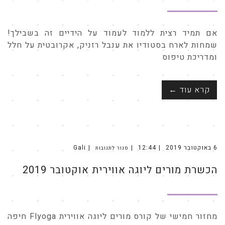
אם תמיד רצית ללמוד לעמוד על הידיים זה בשבילך!
שמחות לארח בסטודיו את ענבל רזניק, אקרובטית על חלל
ומדריכת טיפוס
קרא עוד ←
6 באוקטובר 2019
12:44
Gali
סגור לתגובות
על
הכשרת
מורים
הכשרת מורים ליוגה אווירית אוקטובר 2019
ליוגה
אווירית
אוקטובר
2019
מחזור חמישי של קורס מורים ליוגה אווירית Flyoga חיפה