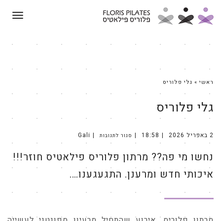
תפריט
ראשי
»
גלי פלוריס
גלי פלוריס
2 באפריל 2026
18:58
Gali
סגור לתגובות
על
נחשו
מי
נחשו מי פה?? מרתון פלוריס פילאטיס חוזר!!!
פה??
מרתון
פלוריס
פילאטיס
איכותי חדש ומרענן. התגעגענו….
חוזר!!!
איכותי
חדש
ומרענן.
התגעגענו….
מרתון פלוריס, אירוע שהתחיל מרעיון ספונטני לעשייה