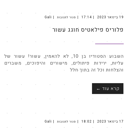
19 בינואר 2023
17:14
Gali
סגור לתגובות
על
פלוריס
פילאטיס
פלוריס פילאטיס חוגג עשור
חוגג
עשור
השבוע הסטודיו בן 10, לא להאמין, עשור! עשור של
עליות, ירידות פיתולים, מישורים והיפוכים, משברים
והצלחות וכל זה בתוך חלל
קרא עוד ←
17 בינואר 2023
18:02
Gali
סגור לתגובות
על
KALA