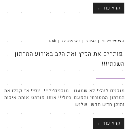
קרא עוד ←
7 ביולי 2022
20:46
Gali
סגור לתגובות
על
פותחים
את
פותחים את הקיץ ואת הלב באירוע המרתון
הקיץ
ואת
הלב
באירוע
השנתי!!!
המרתון
השנתי!!!
מוכנים לזה?! לא שמענו… מוכנים??!!! יופי! אז קבלו את
המרתון המסורתי והפעם ביולי!! אותו פורמט אותה איכות
ותוכן חדש חדש…שלוש
קרא עוד ←