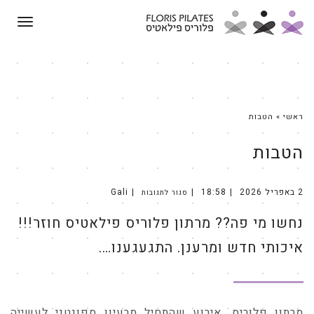
תפריט
ראשי
»
הטבות
הטבות
2 באפריל 2026
18:58
Gali
סגור לתגובות
על
נחשו
מי
נחשו מי פה?? מרתון פלוריס פילאטיס חוזר!!!
פה??
מרתון
פלוריס
פילאטיס
איכותי חדש ומרענן. התגעגענו….
חוזר!!!
איכותי
חדש
ומרענן.
התגעגענו….
מרתון פלוריס, אירוע שהתחיל מרעיון ספונטני לעשייה