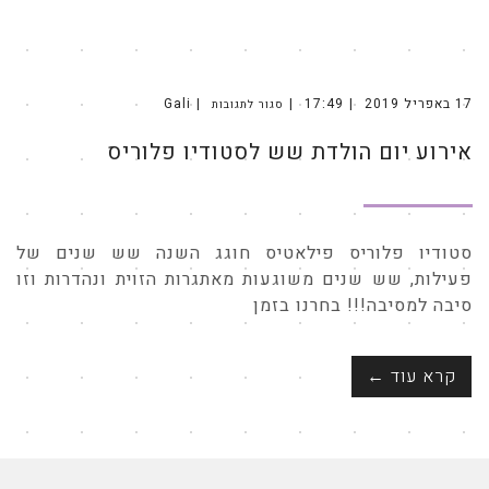
17 באפריל 2019
17:49
Gali
סגור לתגובות
על
אירוע
יום
אירוע יום הולדת שש לסטודיו פלוריס
הולדת
שש
לסטודיו
פלוריס
סטודיו פלוריס פילאטיס חוגג השנה שש שנים של
פעילות, שש שנים משוגעות מאתגרות הזוית ונהדרות וזו
סיבה למסיבה!!! בחרנו בזמן
קרא עוד ←