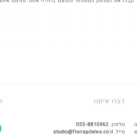
 קבלו את המרתון המסורתי והפעם ביולי!! אותו פורמט אותה
דברו איתנו
ח
ה
טלפון.
055-8810962
מייל.
studio@florispilates.co.il