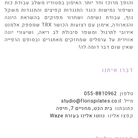
והופך מרוכז וחד יותר. האימון בסטודיו משלב עבודת כוח
ושיפור גמישות כנגד התנגדות קפיצים והתנגדות משקל
גוף, עבודת נשימה ושחרור מפרקים בהשראת היוגה
והגארודה, אימון עם רצועות הכושר TRX שמספק אלמנט
אירובי לתרגול ומשפר סיבולת לב ריאה, ושיעורי יוגה
אווירית על ערסלים שמחזקים מאתגרים ובסופם הרפייה
שאין שום דבר דומה לה!
דברו איתנו
טלפון.
055-8810962
מייל.
studio@florispilates.co.il
כתובתנו.
בית הכט, מחניים 7, חיפה
קפצו אלינו.
נווטו אלינו בעזרת Waze