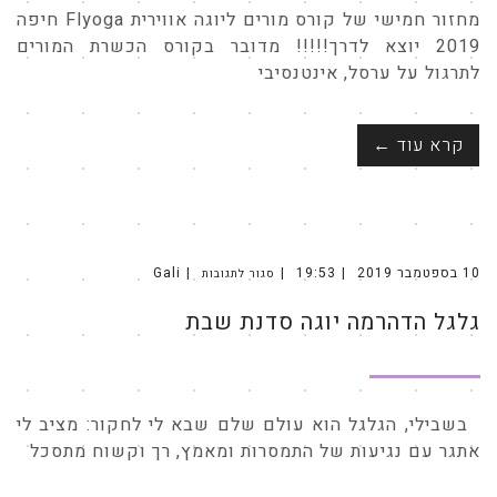
מחזור חמישי של קורס מורים ליוגה אווירית Flyoga חיפה
2019 יוצא לדרך!!!!! מדובר בקורס הכשרת המורים
לתרגול על ערסל, אינטנסיבי
קרא עוד ←
10 בספטמבר 2019
19:53
Gali
סגור לתגובות
על
גלגל
הדהרמה
גלגל הדהרמה יוגה סדנת שבת
יוגה
סדנת
שבת
בשבילי, הגלגל הוא עולם שלם שבא לי לחקור: מציב לי
אתגר עם נגיעות של התמסרות ומאמץ, רך וקשוח מתסכל