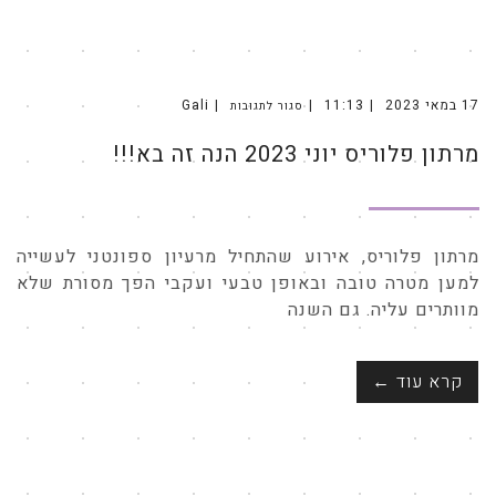
17 במאי 2023
11:13
Gali
סגור לתגובות
על
מרתון
פלוריס
מרתון פלוריס יוני 2023 הנה זה בא!!!
יוני
2023
הנה
זה
בא!!!
מרתון פלוריס, אירוע שהתחיל מרעיון ספונטני לעשייה
למען מטרה טובה ובאופן טבעי ועקבי הפך מסורת שלא
מוותרים עליה. גם השנה
קרא עוד ←