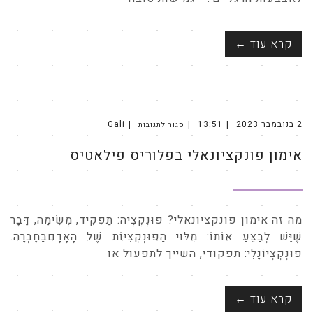
קרא עוד ←
2 בנובמבר 2023
13:51
Gali
סגור לתגובות
על
אימון
פונקציונאלי
אימון פונקציונאלי בפלוריס פילאטיס
בפלוריס
פילאטיס
מה זה אימון פונקציונאלי? פוּנְקְצְיה: תַּפְקִיד, מְשִׂימָה, דָּבָר
שֶׁיֵּשׁ לְבַצֵּעַ אוֹתוֹ: מִלּוּי הַפוּנְקְצִיּוֹת שֶׁל הָאָדָםבַּחֶבְרָה.
פוּנְקְצְיוֹנָלִי: תפקודי, השייך לתפעול או
קרא עוד ←