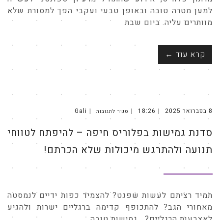
למען מטרה טובה ובאופן טבעי ועקבי הפך למסורת שלא
מוותרים עליה. ביום שבת
קרא עוד ←
8 בפברואר 2025
18:26
Gali
סגור לתגובות
על
סדנת
גמישות
סדנת גמישות בפלוריס חיפה – להיפתח לטווחי
בפלוריס
חיפה
–
להיפתח
תנועה ולהתרגש מיכולות שלא הכרתם!
לטווחי
תנועה
ולהתרגש
מיכולות
שלא
הכרתם!
תמיד רציתם לעשות שפגט? להצמיד כפות ידיים לנמסטה
מאחורי הגב? להתכופף קדימה ברגליים ישרות ולהגיע
לאצבעות הרגליים? גמישות טובה