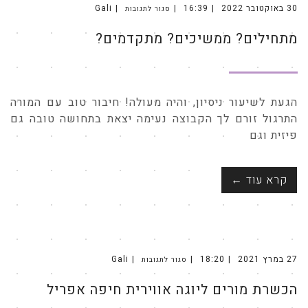
30 באוקטובר 2022
16:39
Gali
סגור לתגובות
על
מתחילים?
ממשיכים?
מתחילים? ממשיכים? מתקדמים?
מתקדמים?
הגעת לשיעור ניסיון, והיה מעולה! חיבור טוב עם המורה
התרגול זורם לך הקבוצה נעימה יצאת בתחושה טובה גם
פיזית וגם
קרא עוד ←
27 במרץ 2021
18:20
Gali
סגור לתגובות
על
הכשרת
מורים
הכשרת מורים ליוגה אווירית חיפה אפריל
ליוגה
אווירית
חיפה
אפריל