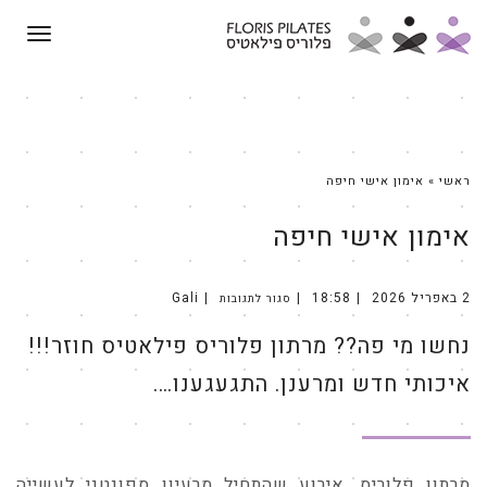
תפריט
ראשי
»
אימון אישי חיפה
אימון אישי חיפה
2 באפריל 2026
18:58
Gali
סגור לתגובות
על
נחשו
מי
נחשו מי פה?? מרתון פלוריס פילאטיס חוזר!!!
פה??
מרתון
פלוריס
פילאטיס
איכותי חדש ומרענן. התגעגענו….
חוזר!!!
איכותי
חדש
ומרענן.
התגעגענו….
מרתון פלוריס, אירוע שהתחיל מרעיון ספונטני לעשייה