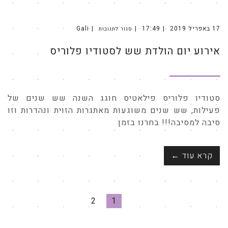
17 באפריל 2019
17:49
Gali
סגור לתגובות
על
אירוע
יום
אירוע יום הולדת שש לסטודיו פלוריס
הולדת
שש
לסטודיו
פלוריס
סטודיו פלוריס פילאטיס חוגג השנה שש שנים של
פעילות, שש שנים משוגעות מאתגרות הזוית ונהדרות וזו
סיבה למסיבה!!! בחרנו בזמן
קרא עוד ←
2
1