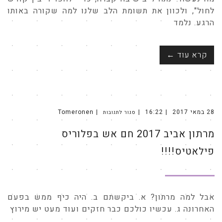
לחול", ולכוון את תשומת הלב שלנו למה שקורה באותו
הרגע. נלמד
קרא עוד ←
28 במאי 2017
16:22
Tomeronen
סגור לתגובות
על
מרתון
אביב
מרתון אביב 2017 חם אש בפלוריס
2017
חם
אש
בפלוריס
פילאטיס!!!!
פילאטיס!!!!
אבל למה מרתון? א. ביקשתם ב. היה כיף ממש בפעם
האחרונה ג. עכשיו כולכם כבר חזקים ועוד מעט יש מירוץ