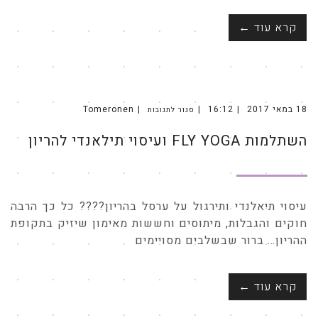
קרא עוד ←
18 במאי 2017
16:12
Tomeronen
סגור לתגובות
על
השתלמות
FLY
השתלמות FLY YOGA ועיסוי תילאנדי להריון
YOGA
ועיסוי
תילאנדי
להריון
עיסוי תיאלנדי ותירגול על ערסל בהריון???? כל כך הרבה
חוקים והגבלות, מיתוסים וחששות מאימון שיזיק בתקופת
ההריון… ברור שבשלבים מסויימים
קרא עוד ←