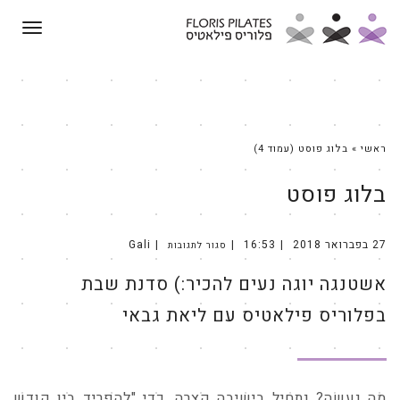
תפריט
ראשי
»
בלוג פוסט (עמוד 4)
בלוג פוסט
27 בפברואר 2018
16:53
Gali
סגור לתגובות
על
אשטנגה
יוגה
אשטנגה יוגה נעים להכיר:) סדנת שבת
נעים
להכיר:)
סדנת
שבת
בפלוריס פילאטיס עם ליאת גבאי
בפלוריס
פילאטיס
עם
ליאת
גבאי
מה נעשה? נתחיל בישיבה קצרה, כדי "להפריד בין קודש