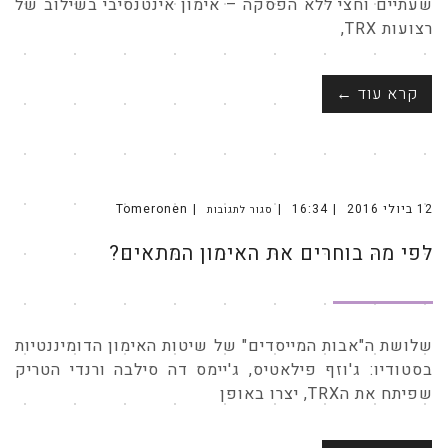
שעתיים וחצי ללא הפסקה – אימון אינטנסיבי בשילוב של
רצועות TRX,
קרא עוד ←
12 ביולי 2016
16:34
Tomeronen
סגור לתגובות
על
לפי
מה
לפי מה בוחרים את האימון המתאים?
בוחרים
את
האימון
המתאים?
שלושת ה"אבות המייסדים" של שיטות האימון הדומיננטיות
בסטודיו: ג'וזף פילאטיס, ג'יימס דה סילבה ורנדי הטריק
שפיתח את הTRX, יצרו באופן