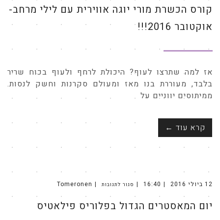
קורס
קורס הכשרת מורי יוגה אווירית עם לילי מרחב-
הכשרת
מורי
יוגה
אוקטובר 2016!!!
אווירית
עם
לילי
מרחב-
אוקטובר
2016!!!
אז למה שתרצו לעוף? היכולת לרחף ולעוף בכוח שריר
בלבד, מעוררת בנו מאז ומעולם סקרנות וחשק לנסות.
ממיתוסים יווניים על
קרא עוד ←
12 ביולי 2016
16:40
Tomeronen
סגור לתגובות
על
יום
המאסטרים
יום המאסטרים הגדול בפלוריס פילאטיס
הגדול
בפלוריס
פילאטיס