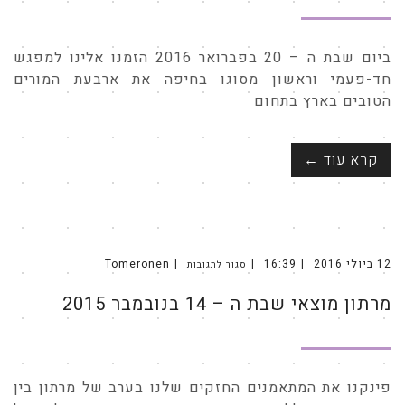
ביום שבת ה – 20 בפברואר 2016 הזמנו אלינו למפגש
חד-פעמי וראשון מסוגו בחיפה את ארבעת המורים
הטובים בארץ בתחום
קרא עוד ←
12 ביולי 2016
16:39
Tomeronen
סגור לתגובות
על
מרתון
מוצאי
מרתון מוצאי שבת ה – 14 בנובמבר 2015
שבת
ה
–
14
בנובמבר
2015
פינקנו את המתאמנים החזקים שלנו בערב של מרתון בין