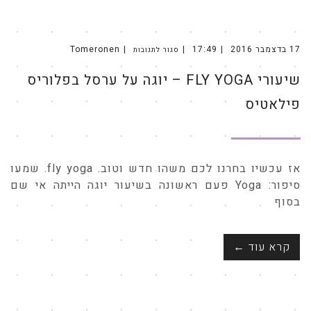
17 בדצמבר 2016
17:49
Tomeronen
סגור לתגובות
על
שיעורי
Fly
שיעורי FLY YOGA – יוגה על ערסל בפלוריס
Yoga
–
יוגה
על
פילאטיס
ערסל
בפלוריס
פילאטיס
אז עכשיו בחרנו לכם משהו חדש וטוב. fly yoga. שמעו
סיפור: Yoga פעם ראשונה בשיעור יוגה הייתה אי שם
בסוף
קרא עוד ←