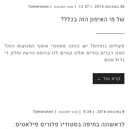
30 באוגוסט 2016
12:37
Tomeronen
סגור לתגובות
על
של
מי
של מי האימון הזה בכלל?
האימון
הזה
בכלל?
פעילות גופנית? יש כוונה מאחורי אוסף התנועות הזה?
המון דברים בחיים שלנו קורים לנו בהיסח הדעת וחלק די
גדול מהם
קרא עוד ←
8 באוגוסט 2016
0:34
Tomeronen
סגור לתגובות
על
לראשונה
בחיפה
לראשונה בחיפה בסטודיו פלוריס פילאטיס:
בסטודיו
פלוריס
פילאטיס: