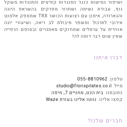
ושיפור גמישות כנגד התנגדות קפיצים והתנגדות משקל
גוף, עבודת נשימה ושחרור מפרקים בהשראת היוגה
והגארודה, אימון עם רצועות הכושר TRX שמספק אלמנט
אירובי לתרגול ומשפר סיבולת לב ריאה, ושיעורי יוגה
אווירית על ערסלים שמחזקים מאתגרים ובסופם הרפייה
שאין שום דבר דומה לה!
דברו איתנו
טלפון.
055-8810962
מייל.
studio@florispilates.co.il
כתובתנו.
בית הכט, מחניים 7, חיפה
קפצו אלינו.
נווטו אלינו בעזרת Waze
חברים שלנו?